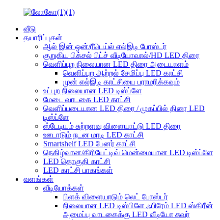
வீடு
தயாரிப்புகள்
ஆல் இன் ஒன்/ரீடெய்ல் எல்இடி போஸ்டர்
குறுகிய பிக்சல் பிட்ச் வீடியோவால்/HD LED திரை
வெளிப்புற நிலையான LED திரை அடையாளம்
வெளிப்புற ஆற்றல் சேமிப்பு LED காட்சி
முன் எல்இடி காட்சியை பராமரிக்கவும்
உட்புற நிலையான LED டிஸ்ப்ளே
மேடை வாடகை LED காட்சி
வெளிப்படையான LED திரை / முகப்பில் திரை LED
டிஸ்ப்ளே
ஸ்டேடியம் சுற்றளவு விளையாட்டு LED திரை
ஊடாடும் நடன மாடி LED காட்சி
Smartshelf LED பேனர் காட்சி
நெகிழ்வான/கிரியேட்டிவ் மென்மையான LED டிஸ்ப்ளே
LED தொகுதி காட்சி
LED காட்சி பாகங்கள்
வளங்கள்
வீடியோக்கள்
பிளக் விளையாடும் லெட் போஸ்டர்
நிலையான LED டிஸ்பிளே ஃபிரேம் LED ஸ்கிரீன்
அமைப்பு வாடகைக்கு LED வீடியோ சுவர்