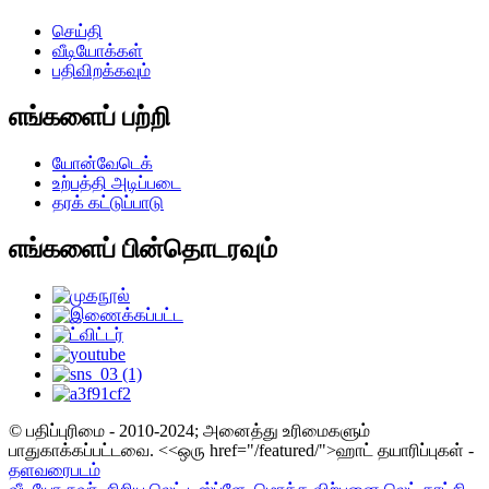
செய்தி
வீடியோக்கள்
பதிவிறக்கவும்
எங்களைப் பற்றி
யோன்வேடெக்
உற்பத்தி அடிப்படை
தரக் கட்டுப்பாடு
எங்களைப் பின்தொடரவும்
© பதிப்புரிமை - 2010-2024; அனைத்து உரிமைகளும்
பாதுகாக்கப்பட்டவை.
<<ஒரு href="/featured/">ஹாட் தயாரிப்புகள் -
தளவரைபடம்