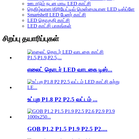
ஊடாடும் நடன மாடி LED காட்சி
நெகிழ்வான/கிரியேட்டிவ் மென்மையான LED டிஸ்ப்ளே
Smartshelf LED பேனர் காட்சி
LED தொகுதி காட்சி
LED காட்சி பாகங்கள்
சிறப்பு தயாரிப்புகள்
எலைட் தொடர் LED வாடகை டிஸ்...
உட்புற P1.8 P2 P2.5 வட்டம் ...
GOB P1.2 P1.5 P1.9 P2.5 P2....