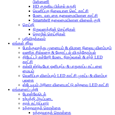
பின்னணி
HD குறுகிய பிக்சல் சுருதி
வெளிப்புற நிலையான லெட் காட்சி
மேடை வாடகை தலைமையிலான காட்சி
Smartshelf தலைமையிலான விலைக் குறி
செய்தி
நிறுவனத்தின் செய்திகள்
தொழில் செய்திகள்
பதிவிறக்கவும்
எங்கள் தீர்வு
போக்குவரத்து முனையம் & விமான நிலைய விளம்பரம்
வணிக சில்லறை & ஹோட்டல் விருந்தோம்பல்
தியேட்டர் கச்சேரி மேடை நிகழ்வுகள் & சர்ச் LED
காட்சி
கல்வி ஸ்டுடியோ ஒளிபரப்பு & பாதுகாப்பு கட்டளை
மையம்
வெளிப்புற விளம்பரம் LED காட்சி முகப்பு & விளம்பர
பலகை
ஸ்டேடியம் அரினா விளையாட்டு சுற்றளவு LED காட்சி
எங்களைப் பற்றி
யோன்வேடெக்
உற்பத்தி அடிப்படை
தரக் கட்டுப்பாடு
உத்தரவாதக் கொள்கை
உத்தரவாதக் கொள்கை