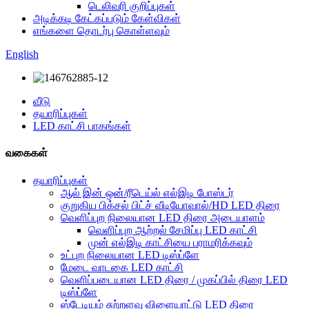
டெலிவரி குறிப்புகள்
அடிக்கடி கேட்கப்படும் கேள்விகள்
எங்களை தொடர்பு கொள்ளவும்
English
வீடு
தயாரிப்புகள்
LED காட்சி பாகங்கள்
வகைகள்
தயாரிப்புகள்
ஆல் இன் ஒன்/ரீடெய்ல் எல்இடி போஸ்டர்
குறுகிய பிக்சல் பிட்ச் வீடியோவால்/HD LED திரை
வெளிப்புற நிலையான LED திரை அடையாளம்
வெளிப்புற ஆற்றல் சேமிப்பு LED காட்சி
முன் எல்இடி காட்சியை பராமரிக்கவும்
உட்புற நிலையான LED டிஸ்ப்ளே
மேடை வாடகை LED காட்சி
வெளிப்படையான LED திரை / முகப்பில் திரை LED
டிஸ்ப்ளே
ஸ்டேடியம் சுற்றளவு விளையாட்டு LED திரை