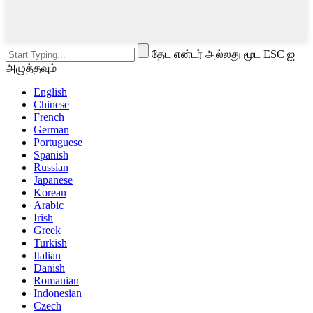
தேட என்டர் அல்லது மூட ESC ஐ
அழுத்தவும்
English
Chinese
French
German
Portuguese
Spanish
Russian
Japanese
Korean
Arabic
Irish
Greek
Turkish
Italian
Danish
Romanian
Indonesian
Czech