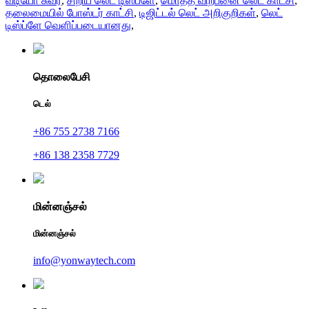
வீடியோ சுவர்
,
சிறிய லெட் டிஸ்ப்ளே
,
மொத்த விற்பனை லெட் காட்சி
,
தலைமையில் போஸ்டர் காட்சி
,
டிஜிட்டல் லெட் அறிகுறிகள்
,
லெட்
டிஸ்ப்ளே வெளிப்படையானது
,
தொலைபேசி
டெல்
+86 755 2738 7166
+86 138 2358 7729
மின்னஞ்சல்
மின்னஞ்சல்
info@yonwaytech.com