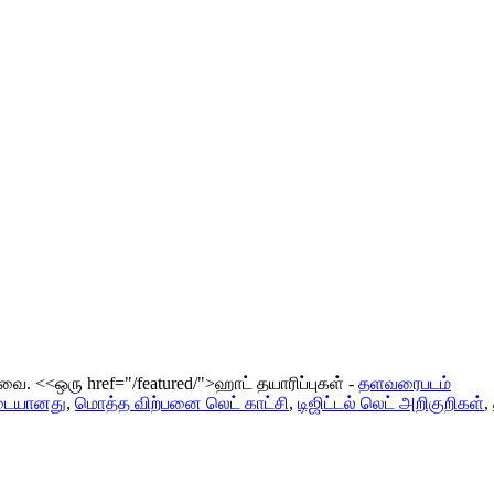
டவை.
<<ஒரு href="/featured/">ஹாட் தயாரிப்புகள் -
தளவரைபடம்
படையானது
,
மொத்த விற்பனை லெட் காட்சி
,
டிஜிட்டல் லெட் அறிகுறிகள்
,