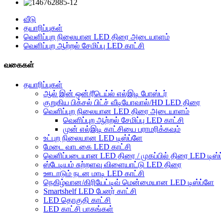
வீடு
தயாரிப்புகள்
வெளிப்புற நிலையான LED திரை அடையாளம்
வெளிப்புற ஆற்றல் சேமிப்பு LED காட்சி
வகைகள்
தயாரிப்புகள்
ஆல் இன் ஒன்/ரீடெய்ல் எல்இடி போஸ்டர்
குறுகிய பிக்சல் பிட்ச் வீடியோவால்/HD LED திரை
வெளிப்புற நிலையான LED திரை அடையாளம்
வெளிப்புற ஆற்றல் சேமிப்பு LED காட்சி
முன் எல்இடி காட்சியை பராமரிக்கவும்
உட்புற நிலையான LED டிஸ்ப்ளே
மேடை வாடகை LED காட்சி
வெளிப்படையான LED திரை / முகப்பில் திரை LED டிஸ்
ஸ்டேடியம் சுற்றளவு விளையாட்டு LED திரை
ஊடாடும் நடன மாடி LED காட்சி
நெகிழ்வான/கிரியேட்டிவ் மென்மையான LED டிஸ்ப்ளே
Smartshelf LED பேனர் காட்சி
LED தொகுதி காட்சி
LED காட்சி பாகங்கள்