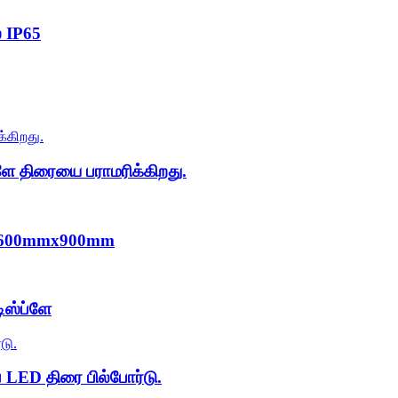
் IP65
்ளே திரையை பராமரிக்கிறது.
ளே 1600mmx900mm
ிஸ்ப்ளே
ை LED திரை பில்போர்டு.