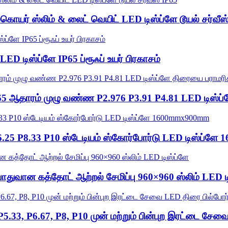
்கொயர் ஸ்லிம் & லைட் வெயிட் LED டிஸ்ப்ளே டூயல் சர்வீஸ
8 LED டிஸ்ப்ளே IP65 ப்ரூஃப் உயர் பிரகாசம்
 IP65 ஆதாரம் முழு வண்ண P2.976 P3.91 P4.81 LED டிஸ்ப
 P6.25 P8.33 P10 ஸ்டேடியம் ஸ்கோர்போர்டு LED டிஸ்ப்
ொதுவான கத்தோட் ஆற்றல் சேமிப்பு 960×960 ஸ்லிம் LED ட
 P5.33, P6.67, P8, P10 முன் மற்றும் பின்புற இரட்டை சேவ