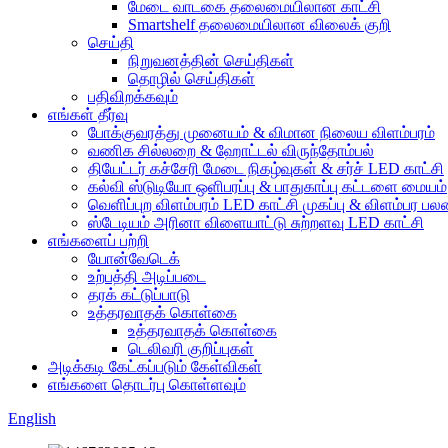
மேடை வாடகை தலைமையிலான காட்சி
Smartshelf தலைமையிலான விலைக் குறி
செய்தி
நிறுவனத்தின் செய்திகள்
தொழில் செய்திகள்
பதிவிறக்கவும்
எங்கள் தீர்வு
போக்குவரத்து முனையம் & விமான நிலைய விளம்பரம்
வணிக சில்லறை & ஹோட்டல் விருந்தோம்பல்
தியேட்டர் கச்சேரி மேடை நிகழ்வுகள் & சர்ச் LED காட்சி
கல்வி ஸ்டுடியோ ஒளிபரப்பு & பாதுகாப்பு கட்டளை மையம்
வெளிப்புற விளம்பரம் LED காட்சி முகப்பு & விளம்பர ப
ஸ்டேடியம் அரினா விளையாட்டு சுற்றளவு LED காட்சி
எங்களைப் பற்றி
யோன்வேடெக்
உற்பத்தி அடிப்படை
தரக் கட்டுப்பாடு
உத்தரவாதக் கொள்கை
உத்தரவாதக் கொள்கை
டெலிவரி குறிப்புகள்
அடிக்கடி கேட்கப்படும் கேள்விகள்
எங்களை தொடர்பு கொள்ளவும்
English