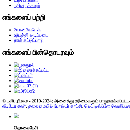
வீடியோக்கள்
பதிவிறக்கவும்
எங்களைப் பற்றி
யோன்வேடெக்
உற்பத்தி அடிப்படை
தரக் கட்டுப்பாடு
எங்களைப் பின்தொடரவும்
© பதிப்புரிமை - 2010-2024; அனைத்து உரிமைகளும் பாதுகாக்கப்பட்
வீடியோ சுவர்
,
தலைமையில் போஸ்டர் காட்சி
,
லெட் டிஸ்ப்ளே வெளிப்
தொலைபேசி