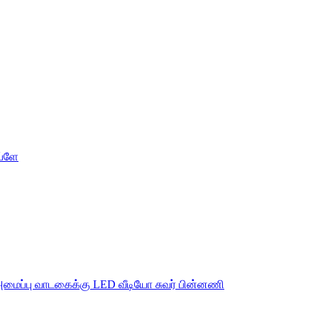
ப்ளே
அமைப்பு வாடகைக்கு LED வீடியோ சுவர் பின்னணி