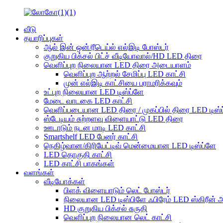
வீடு
தயாரிப்புகள்
ஆல் இன் ஒன்/ரீடெய்ல் எல்இடி போஸ்டர்
குறுகிய பிக்சல் பிட்ச் வீடியோவால்/HD LED திரை
வெளிப்புற நிலையான LED திரை அடையாளம்
வெளிப்புற ஆற்றல் சேமிப்பு LED காட்சி
முன் எல்இடி காட்சியை பராமரிக்கவும்
உட்புற நிலையான LED டிஸ்ப்ளே
மேடை வாடகை LED காட்சி
வெளிப்படையான LED திரை / முகப்பில் திரை LED டிஸ்
ஸ்டேடியம் சுற்றளவு விளையாட்டு LED திரை
ஊடாடும் நடன மாடி LED காட்சி
Smartshelf LED பேனர் காட்சி
நெகிழ்வான/கிரியேட்டிவ் மென்மையான LED டிஸ்ப்ளே
LED தொகுதி காட்சி
LED காட்சி பாகங்கள்
வளங்கள்
வீடியோக்கள்
பிளக் விளையாடும் லெட் போஸ்டர்
நிலையான LED டிஸ்பிளே ஃபிரேம் LED ஸ்கிரீன் 
HD குறுகிய பிக்சல் சுருதி
வெளிப்புற நிலையான லெட் காட்சி