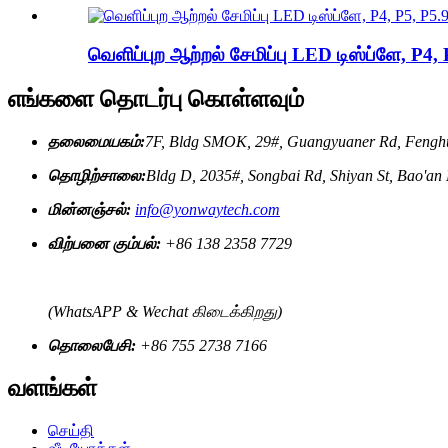
வெளிப்புற ஆற்றல் சேமிப்பு LED டிஸ்ப்ளே, P
எங்களை தொடர்பு கொள்ளவும்
தலைமையகம்:
7F, Bldg SMOK, 29#, Guangyuaner Rd, Fenghu
தொழிற்சாலை:
Bldg D, 2035#, Songbai Rd, Shiyan St, Bao'an
மின்னஞ்சல்:
info@yonwaytech.com
விற்பனை கும்பல்:
+86 138 2358 7729
(WhatsAPP & Wechat கிடைக்கிறது)
தொலைபேசி:
+86 755 2738 7166
வளங்கள்
செய்தி