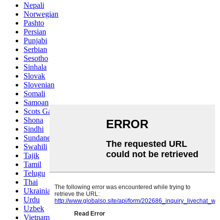
Nepali
Norwegian
Pashto
Persian
Punjabi
Serbian
Sesotho
Sinhala
Slovak
Slovenian
Somali
Samoan
Scots Gaelic
Shona
Sindhi
Sundanese
Swahili
Tajik
Tamil
Telugu
Thai
Ukrainian
Urdu
Uzbek
Vietnamese