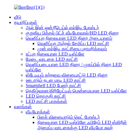
வீடு
தயாரிப்புகள்
ஆல் இன் ஒன்/ரீடெய்ல் எல்இடி போஸ்டர்
குறுகிய பிக்சல் பிட்ச் வீடியோவால்/HD LED திரை
வெளிப்புற நிலையான LED திரை அடையாளம்
வெளிப்புற ஆற்றல் சேமிப்பு LED காட்சி
முன் எல்இடி காட்சியை பராமரிக்கவும்
உட்புற நிலையான LED டிஸ்ப்ளே
மேடை வாடகை LED காட்சி
வெளிப்படையான LED திரை / முகப்பில் திரை LED
டிஸ்ப்ளே
ஸ்டேடியம் சுற்றளவு விளையாட்டு LED திரை
ஊடாடும் நடன மாடி LED காட்சி
Smartshelf LED பேனர் காட்சி
நெகிழ்வான/கிரியேட்டிவ் மென்மையான LED டிஸ்ப்ளே
LED தொகுதி காட்சி
LED காட்சி பாகங்கள்
வளங்கள்
வீடியோக்கள்
பிளக் விளையாடும் லெட் போஸ்டர்
நிலையான LED டிஸ்பிளே ஃபிரேம் LED ஸ்கிரீன்
அமைப்பு வாடகைக்கு LED வீடியோ சுவர்