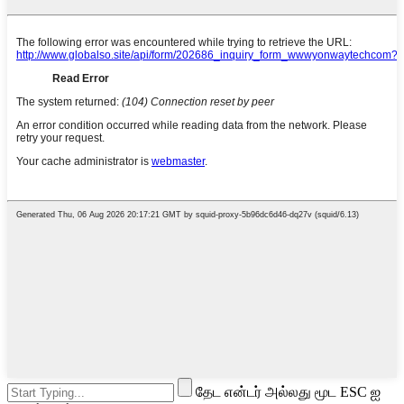
தேட என்டர் அல்லது மூட ESC ஐ