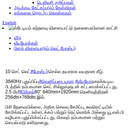
டெலிவரி குறிப்புகள்
அடிக்கடி கேட்கப்படும் கேள்விகள்
எங்களை தொடர்பு கொள்ளவும்
English
வீடு
வீடியோக்கள்
பிளக் விளையாடும் லெட் போஸ்டர்
10 செட் லெட்
#போஸ்டர்
செல்ல தயாராக வயதான கீழ்.
3840Hz புதுப்பிப்பு
#வெளிப்படையான
#வீடியோ
நகரக்கூடிய
பீடத்தில் நம்பகமான லெட் சில்லுகளுடன் கட்டமைக்கப்பட்டது,
2.5 மிமீ
#பிக்சல்
80" 640mm×1920mm தெளிவுத்திறன்
256dts×768dts இல்.
பிசி தேவையில்லை, அதிக செலவு சேமிப்பு, சுவரொட்டியில்
சேமிக்கப்பட்ட உள்ளடக்கம் மற்றும் நெட்வொர்க் அல்லது யூ.எஸ்.பி
வழியாக புதுப்பிக்கப்பட்டது, மிகவும் நம்பகமான மற்றும்
செயல்பாடு எளிதானது.