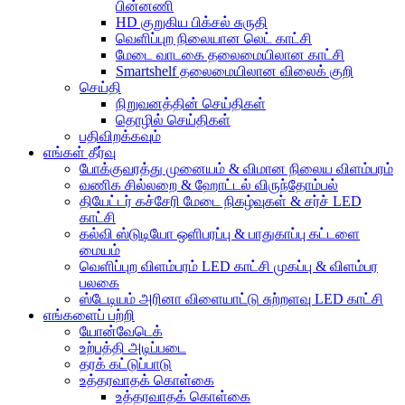
பின்னணி
HD குறுகிய பிக்சல் சுருதி
வெளிப்புற நிலையான லெட் காட்சி
மேடை வாடகை தலைமையிலான காட்சி
Smartshelf தலைமையிலான விலைக் குறி
செய்தி
நிறுவனத்தின் செய்திகள்
தொழில் செய்திகள்
பதிவிறக்கவும்
எங்கள் தீர்வு
போக்குவரத்து முனையம் & விமான நிலைய விளம்பரம்
வணிக சில்லறை & ஹோட்டல் விருந்தோம்பல்
தியேட்டர் கச்சேரி மேடை நிகழ்வுகள் & சர்ச் LED
காட்சி
கல்வி ஸ்டுடியோ ஒளிபரப்பு & பாதுகாப்பு கட்டளை
மையம்
வெளிப்புற விளம்பரம் LED காட்சி முகப்பு & விளம்பர
பலகை
ஸ்டேடியம் அரினா விளையாட்டு சுற்றளவு LED காட்சி
எங்களைப் பற்றி
யோன்வேடெக்
உற்பத்தி அடிப்படை
தரக் கட்டுப்பாடு
உத்தரவாதக் கொள்கை
உத்தரவாதக் கொள்கை