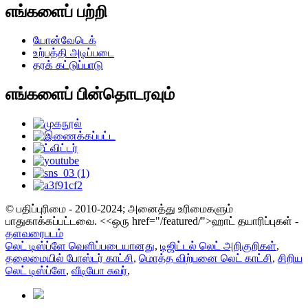
எங்களைப் பற்றி
யோன்வேடெக்
உற்பத்தி அடிப்படை
தரக் கட்டுப்பாடு
எங்களைப் பின்தொடரவும்
© பதிப்புரிமை - 2010-2024; அனைத்து உரிமைகளும்
பாதுகாக்கப்பட்டவை.
<<ஒரு href="/featured/">ஹாட் தயாரிப்புகள் -
தளவரைபடம்
லெட் டிஸ்ப்ளே வெளிப்படையானது
,
டிஜிட்டல் லெட் அறிகுறிகள்
,
தலைமையில் போஸ்டர் காட்சி
,
மொத்த விற்பனை லெட் காட்சி
,
சிறிய
லெட் டிஸ்ப்ளே
,
வீடியோ சுவர்
,