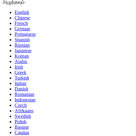
அழுத்தவும்
English
Chinese
French
German
Portuguese
Spanish
Russian
Japanese
Korean
Arabic
Irish
Greek
Turkish
Italian
Danish
Romanian
Indonesian
Czech
Afrikaans
Swedish
Polish
Basque
Catalan