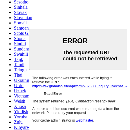
Sesotho
Sinhala
Slovak
Slovenian
Somali
Samoan
Scots Gaelic
Shona
Sindhi
Sundanese
Swahili
Tajik
Tamil
Telugu
Thai
Ukrainian
Urdu
Uzbek
Vietnamese
Welsh
Xhosa
Yiddish
Yoruba
Zulu
Kinyarwanda