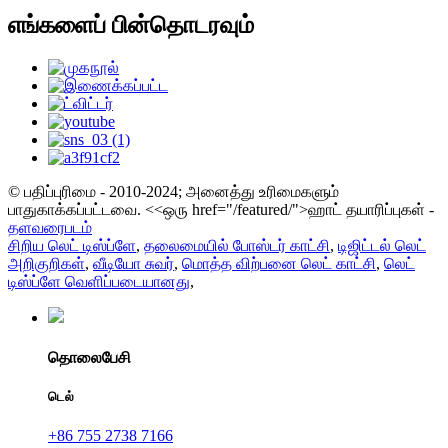
எங்களைப் பின்தொடரவும்
© பதிப்புரிமை - 2010-2024; அனைத்து உரிமைகளும்
பாதுகாக்கப்பட்டவை.
<<ஒரு href="/featured/">ஹாட் தயாரிப்புகள் -
தளவரைபடம்
சிறிய லெட் டிஸ்ப்ளே
,
தலைமையில் போஸ்டர் காட்சி
,
டிஜிட்டல் லெட்
அறிகுறிகள்
,
வீடியோ சுவர்
,
மொத்த விற்பனை லெட் காட்சி
,
லெட்
டிஸ்ப்ளே வெளிப்படையானது
,
தொலைபேசி
டெல்
+86 755 2738 7166