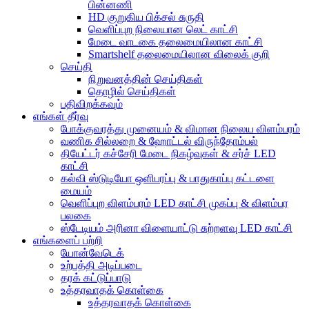
பின்னணி
HD குறுகிய பிக்சல் சுருதி
வெளிப்புற நிலையான லெட் காட்சி
மேடை வாடகை தலைமையிலான காட்சி
Smartshelf தலைமையிலான விலைக் குறி
செய்தி
நிறுவனத்தின் செய்திகள்
தொழில் செய்திகள்
பதிவிறக்கவும்
எங்கள் தீர்வு
போக்குவரத்து முனையம் & விமான நிலைய விளம்பரம்
வணிக சில்லறை & ஹோட்டல் விருந்தோம்பல்
தியேட்டர் கச்சேரி மேடை நிகழ்வுகள் & சர்ச் LED
காட்சி
கல்வி ஸ்டுடியோ ஒளிபரப்பு & பாதுகாப்பு கட்டளை
மையம்
வெளிப்புற விளம்பரம் LED காட்சி முகப்பு & விளம்பர
பலகை
ஸ்டேடியம் அரினா விளையாட்டு சுற்றளவு LED காட்சி
எங்களைப் பற்றி
யோன்வேடெக்
உற்பத்தி அடிப்படை
தரக் கட்டுப்பாடு
உத்தரவாதக் கொள்கை
உத்தரவாதக் கொள்கை