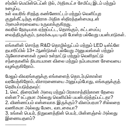
சர்வீஸ் மெயின்டெய்ன் டூல், அதிகபட்ச சேமிப்பு இடம் மற்றும்
உழைப்பு.
உள் வயரிங் சிறந்த கண்ணோட்டம் மற்றும் வெளிப்புற
குறுக்கீட்டிற்கு எதிராக அதிக ஸ்திரத்தன்மையுடன்
அமைச்சரவையை உருவாக்குகிறது.
சுவரில் நேரடியாக ஏற்றப்பட்ட, தொங்கும், கட்டமைப்பு
வைத்திருக்கும், நகரக்கூடிய டிவி போன்ற பல்வேறு பயன்பாடுகள்.
..................
எங்களின் சொந்த R&D தொழில்நுட்பம் மற்றும் LED டிஸ்ப்ளே
தயாரிப்பில் 13+ ஆண்டுகள் பல்வேறு அனுபவங்கள் மற்றும்
ஆலோசனைகள் மூலம் உள்நாட்டு மற்றும் வெளிநாட்டு
சந்தைகளில் நியாயமான விலை மற்றும் நம்பகமான சேவையை
வழங்குகிறோம்.
மேலும் விவரங்களுக்கு எங்களைத் தொடர்புகொள்ள
வரவேற்கிறோம், விசாரணையை அனுப்பும்போது, ​​எங்களுக்குத்
தெரியப்படுத்தவும்:
1. லெட் திரையின் அளவு மற்றும் பிரகாசத்திற்கான தேவை
என்ன? உட்புறமா அல்லது வெளியில் பயன்படுத்தப்பட்டதா?
2. விண்ணப்பம் என்னவாக இருக்கும்? விளம்பரமா? சில்லறை
வணிகமா அல்லது மேடை வாடகையா?
3. உங்கள் பெயர், நிறுவனத்தின் பெயர், மின்னஞ்சல் அல்லது
இணையதளம்?
..................