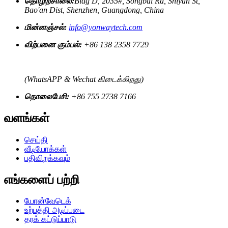
தொழிற்சாலை:
Bldg D, 2035#, Songbai Rd, Shiyan St,
Bao'an Dist, Shenzhen, Guangdong, China
மின்னஞ்சல்:
info@yonwaytech.com
விற்பனை கும்பல்:
+86 138 2358 7729
(WhatsAPP & Wechat கிடைக்கிறது)
தொலைபேசி:
+86 755 2738 7166
வளங்கள்
செய்தி
வீடியோக்கள்
பதிவிறக்கவும்
எங்களைப் பற்றி
யோன்வேடெக்
உற்பத்தி அடிப்படை
தரக் கட்டுப்பாடு