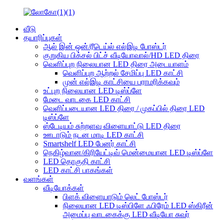
வீடு
தயாரிப்புகள்
ஆல் இன் ஒன்/ரீடெய்ல் எல்இடி போஸ்டர்
குறுகிய பிக்சல் பிட்ச் வீடியோவால்/HD LED திரை
வெளிப்புற நிலையான LED திரை அடையாளம்
வெளிப்புற ஆற்றல் சேமிப்பு LED காட்சி
முன் எல்இடி காட்சியை பராமரிக்கவும்
உட்புற நிலையான LED டிஸ்ப்ளே
மேடை வாடகை LED காட்சி
வெளிப்படையான LED திரை / முகப்பில் திரை LED
டிஸ்ப்ளே
ஸ்டேடியம் சுற்றளவு விளையாட்டு LED திரை
ஊடாடும் நடன மாடி LED காட்சி
Smartshelf LED பேனர் காட்சி
நெகிழ்வான/கிரியேட்டிவ் மென்மையான LED டிஸ்ப்ளே
LED தொகுதி காட்சி
LED காட்சி பாகங்கள்
வளங்கள்
வீடியோக்கள்
பிளக் விளையாடும் லெட் போஸ்டர்
நிலையான LED டிஸ்பிளே ஃபிரேம் LED ஸ்கிரீன்
அமைப்பு வாடகைக்கு LED வீடியோ சுவர்