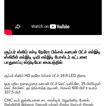
சூப்பர் ஸ்லிம் எச்டி நேரோ பிக்சல் ஃபைன் பிட்ச் எல்இடி
ஸ்கிரீன் எல்இடி டிவி எல்இடி போஸ்டர் கட்டளை
பாதுகாப்பு ஸ்டுடியோ மையத்தில்
சூப்பர் ஸ்லிம் HD நாரோ பிக்சல் பிட்ச் 16:9 LED திரை.
ஒரு புதிய தலைமுறை ஃபைன் பிட்ச் லெட் டிஸ்ப்ளே, 35 மிமீக்குள்
லெட் கேபினட் ஒட்டுமொத்த தடிமன், அகலம் 600 மிமீ x உயரம்
337.5 மிமீ.
CNC உயர் துல்லியமான டை-காஸ்டிங் அலுமினிய பேனல்,
மின்விசிறி இல்லாத அமைதி மற்றும் சிறந்த வெப்பச் சிதறல்.