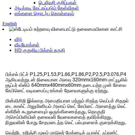
டெலிவரி குறிப்புகள்
அடிக்கடி கேட்கப்படும் கேள்விகள்
எங்களை தொடர்பு கொள்ளவும்
English
வீடு
வீடியோக்கள்
HD குறுகிய பிக்சல் சுருதி
பிக்சல் பிட்ச் P1.25,P1.53,P1.66,P1.86,P2,P2.5,P3.076,P4
ஆகியவற்றுடன் நிலையான அளவு 320mmx160mm மாட்யூலில்
சூப்பர் ஸ்லிம் 640mmx480mmx60mm தடையற்ற முன் சேவை
கேபினெட் வடிவமைப்பு உங்கள் தேவைகளுக்கு ஏற்றது.
மின்விசிறி இல்லாத அமைதியான மற்றும் சிறந்த வெப்பச் சிதறல்
டை காஸ்ட் அலுமினியம் அலாய் லெட் கேபினட் அனைத்து லெட்
ஸ்கிரீன் கூறுகளையும் ஒருங்கிணைத்தது, தொகுதி
அசெம்பிளியின் தலைவலி வேலைகளைத் தவிர்க்கிறது,
நிறுவலின் போது சேதமடைந்த லெட் பல்புகளைக் குறைக்கிறது.
வெற்றிட உறிஞ்சி மூலம் மாடுலர் மேக்னடிக் ஃபாஸ்ட் ஃப்ரண்ட்