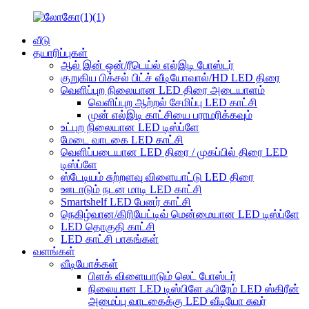
வீடு
தயாரிப்புகள்
ஆல் இன் ஒன்/ரீடெய்ல் எல்இடி போஸ்டர்
குறுகிய பிக்சல் பிட்ச் வீடியோவால்/HD LED திரை
வெளிப்புற நிலையான LED திரை அடையாளம்
வெளிப்புற ஆற்றல் சேமிப்பு LED காட்சி
முன் எல்இடி காட்சியை பராமரிக்கவும்
உட்புற நிலையான LED டிஸ்ப்ளே
மேடை வாடகை LED காட்சி
வெளிப்படையான LED திரை / முகப்பில் திரை LED
டிஸ்ப்ளே
ஸ்டேடியம் சுற்றளவு விளையாட்டு LED திரை
ஊடாடும் நடன மாடி LED காட்சி
Smartshelf LED பேனர் காட்சி
நெகிழ்வான/கிரியேட்டிவ் மென்மையான LED டிஸ்ப்ளே
LED தொகுதி காட்சி
LED காட்சி பாகங்கள்
வளங்கள்
வீடியோக்கள்
பிளக் விளையாடும் லெட் போஸ்டர்
நிலையான LED டிஸ்பிளே ஃபிரேம் LED ஸ்கிரீன்
அமைப்பு வாடகைக்கு LED வீடியோ சுவர்