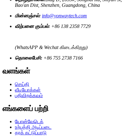
Bao'an Dist, Shenzhen, Guangdong, China
மின்னஞ்சல்:
info@yonwaytech.com
விற்பனை கும்பல்:
+86 138 2358 7729
(WhatsAPP & Wechat கிடைக்கிறது)
தொலைபேசி:
+86 755 2738 7166
வளங்கள்
செய்தி
வீடியோக்கள்
பதிவிறக்கவும்
எங்களைப் பற்றி
யோன்வேடெக்
உற்பத்தி அடிப்படை
தரக் கட்டுப்பாடு