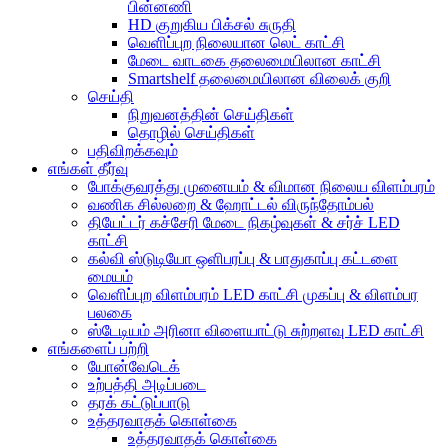
பின்னணி
HD குறுகிய பிக்சல் சுருதி
வெளிப்புற நிலையான லெட் காட்சி
மேடை வாடகை தலைமையிலான காட்சி
Smartshelf தலைமையிலான விலைக் குறி
செய்தி
நிறுவனத்தின் செய்திகள்
தொழில் செய்திகள்
பதிவிறக்கவும்
எங்கள் தீர்வு
போக்குவரத்து முனையம் & விமான நிலைய விளம்பரம்
வணிக சில்லறை & ஹோட்டல் விருந்தோம்பல்
தியேட்டர் கச்சேரி மேடை நிகழ்வுகள் & சர்ச் LED
காட்சி
கல்வி ஸ்டுடியோ ஒளிபரப்பு & பாதுகாப்பு கட்டளை
மையம்
வெளிப்புற விளம்பரம் LED காட்சி முகப்பு & விளம்பர
பலகை
ஸ்டேடியம் அரினா விளையாட்டு சுற்றளவு LED காட்சி
எங்களைப் பற்றி
யோன்வேடெக்
உற்பத்தி அடிப்படை
தரக் கட்டுப்பாடு
உத்தரவாதக் கொள்கை
உத்தரவாதக் கொள்கை