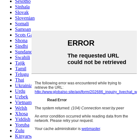
Sesotho
Sinhala
Slovak
Slovenian
Somali
Samoan
Scots Gaelic
Shona
Sindhi
Sundanese
Swahili
Tajik
Tamil
Telugu
Thai
Ukrainian
Urdu
Uzbek
Vietnamese
Welsh
Xhosa
Yiddish
Yoruba
Zulu
Kinyarwanda