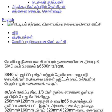
டெலிவரி குறிப்புகள்
அடிக்கடி கேட்கப்படும் கேள்விகள்
எங்களை தொடர்பு கொள்ளவும்
English
வீடு
வீடியோக்கள்
வெளிப்புற நிலையான லெட் காட்சி
வெளிப்புற நிலையான விளம்பரம் தலைமையிலான திரை p8
SMD உயர் பிரகாசம் ≥6500nits/sqm.
3840hz புதுப்பிப்பு வீதம் மற்றும் தெளிவான மாறுபாடு
செயல்திறன் ஆகியவை உங்கள் டிஜிட்டல் லெட் பில்போர்டு
பெரும்பாலும் கண்ணைக் கவரும்.
ஆற்றல் சேமிப்பு தீர்வு 1/3 மின் நுகர்வு சாதாரண ஒன்றை
ஒப்பிடும் போது சேமிக்கிறது.
256mmX128mm தொகுதி அளவு ip65 ஆதாரத்துடன்
தனிப்பயனாக்கப்பட்ட இரும்பு அமைச்சரவைக்கு நல்லது.
320mmX160mm மற்றும் 320mmX320mm எடை குறைவான