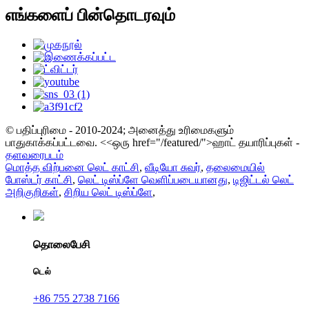
எங்களைப் பின்தொடரவும்
© பதிப்புரிமை - 2010-2024; அனைத்து உரிமைகளும்
பாதுகாக்கப்பட்டவை.
<<ஒரு href="/featured/">ஹாட் தயாரிப்புகள் -
தளவரைபடம்
மொத்த விற்பனை லெட் காட்சி
,
வீடியோ சுவர்
,
தலைமையில்
போஸ்டர் காட்சி
,
லெட் டிஸ்ப்ளே வெளிப்படையானது
,
டிஜிட்டல் லெட்
அறிகுறிகள்
,
சிறிய லெட் டிஸ்ப்ளே
,
தொலைபேசி
டெல்
+86 755 2738 7166